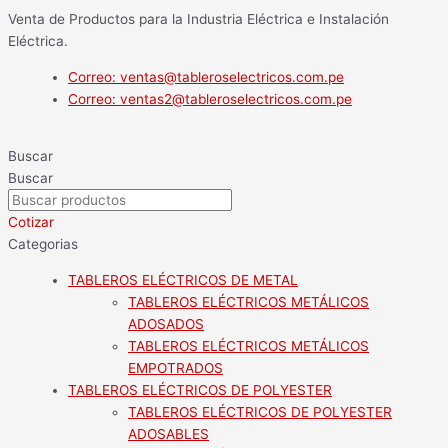
Ir
Main
Flyout
Main
Main
TABLERO
Venta de Productos para la Industria Eléctrica e Instalación
al
Menu
Menu
Menu
Menu
ADOSABLE
Eléctrica.
contenido
DE
POLYÉSTER
Correo: ventas@tableroselectricos.com.pe
600X400X230MM
Correo: ventas2@tableroselectricos.com.pe
IP65
-
Buscar
TIBOX
Buscar
cantidad
Cotizar
Categorias
TABLEROS ELÉCTRICOS DE METAL
TABLEROS ELÉCTRICOS METÁLICOS
ADOSADOS
TABLEROS ELÉCTRICOS METÁLICOS
EMPOTRADOS
TABLEROS ELÉCTRICOS DE POLYESTER
TABLEROS ELÉCTRICOS DE POLYESTER
ADOSABLES