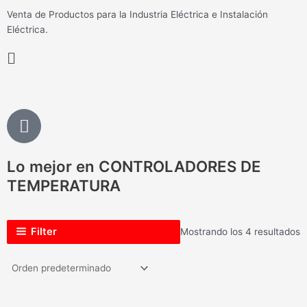
Ir
Venta de Productos para la Industria Eléctrica e Instalación
al
Eléctrica.
contenido
Flyout
Menu
P
h
o
Lo mejor en CONTROLADORES DE
n
e
TEMPERATURA
-
a
Filter
Mostrando los 4 resultados
l
t