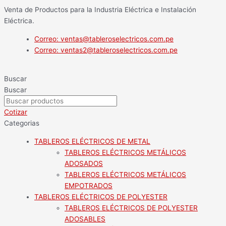
Ir
Main
Flyout
Main
Main
Venta de Productos para la Industria Eléctrica e Instalación
al
Menu
Menu
Menu
Menu
Eléctrica.
contenido
Correo: ventas@tableroselectricos.com.pe
Correo: ventas2@tableroselectricos.com.pe
Buscar
Buscar
Cotizar
Categorias
TABLEROS ELÉCTRICOS DE METAL
TABLEROS ELÉCTRICOS METÁLICOS
ADOSADOS
TABLEROS ELÉCTRICOS METÁLICOS
EMPOTRADOS
TABLEROS ELÉCTRICOS DE POLYESTER
TABLEROS ELÉCTRICOS DE POLYESTER
ADOSABLES