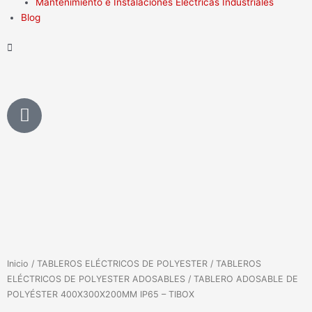
Mantenimiento e Instalaciones Eléctricas Industriales
Blog
P
h
o
n
e
-
a
l
t
Inicio
/
TABLEROS ELÉCTRICOS DE POLYESTER
/
TABLEROS
ELÉCTRICOS DE POLYESTER ADOSABLES
/ TABLERO ADOSABLE DE
POLYÉSTER 400X300X200MM IP65 – TIBOX