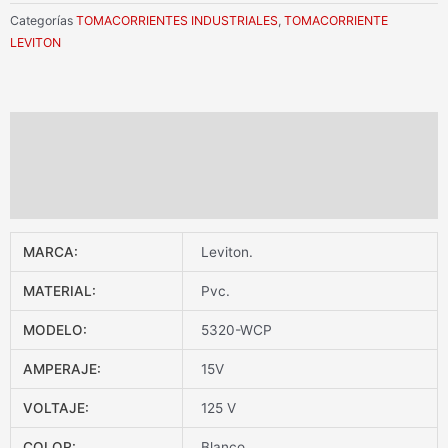
Categorías
TOMACORRIENTES INDUSTRIALES
,
TOMACORRIENTE
LEVITON
Información adicional
Valoraciones (0)
DESCARGAR FICHA TÉCNICA
MARCA:
Leviton.
MATERIAL:
Pvc.
MODELO:
5320-WCP
AMPERAJE:
15V
VOLTAJE:
125 V
COLOR:
Blanco.