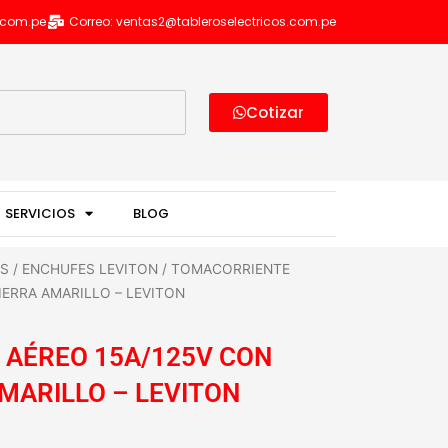
s.com.pe
Correo: ventas2@tableroselectricos.com.pe
Cotizar
SERVICIOS
BLOG
ES
/
ENCHUFES LEVITON
/ TOMACORRIENTE
TIERRA AMARILLO – LEVITON
AÉREO 15A/125V CON
AMARILLO – LEVITON