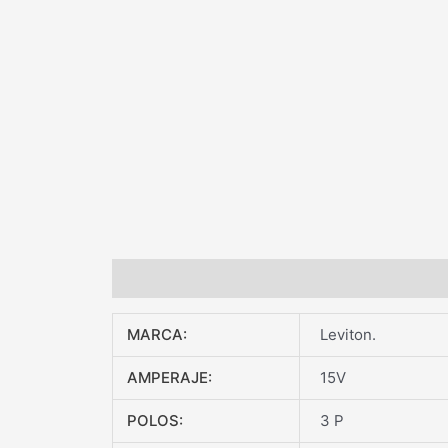
Información adicional
Valoraciones (0)
DE
MARCA:
Leviton.
AMPERAJE:
15V
POLOS:
3 P