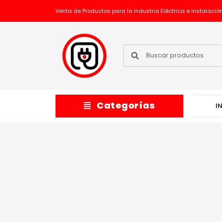
Ir
Venta de Productos para la Industria Eléctrica e Instalación
al
contenido
Buscar
Buscar
Main
Categorías
I
Menu