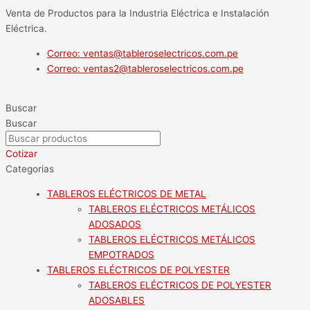
Ir
Main
Flyout
Main
Main
TABLERO
Venta de Productos para la Industria Eléctrica e Instalación
al
Menu
Menu
Menu
Menu
ADOSABLE
Eléctrica.
contenido
DE
METAL
Correo: ventas@tableroselectricos.com.pe
IP65
Correo: ventas2@tableroselectricos.com.pe
DE
400X300X200MM
Buscar
-
Buscar
HOLEX
cantidad
Cotizar
Categorias
TABLEROS ELÉCTRICOS DE METAL
TABLEROS ELÉCTRICOS METÁLICOS
ADOSADOS
TABLEROS ELÉCTRICOS METÁLICOS
EMPOTRADOS
TABLEROS ELÉCTRICOS DE POLYESTER
TABLEROS ELÉCTRICOS DE POLYESTER
ADOSABLES