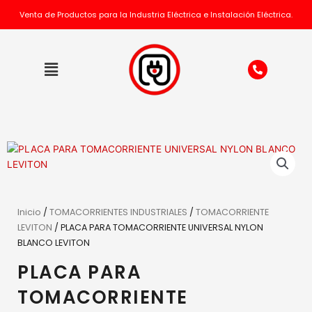
Ir
Venta de Productos para la Industria Eléctrica e Instalación Eléctrica.
al
contenido
P
Flyout
h
Menu
o
n
e
-
a
l
t
Inicio
/
TOMACORRIENTES INDUSTRIALES
/
TOMACORRIENTE
LEVITON
/ PLACA PARA TOMACORRIENTE UNIVERSAL NYLON
BLANCO LEVITON
PLACA PARA
TOMACORRIENTE