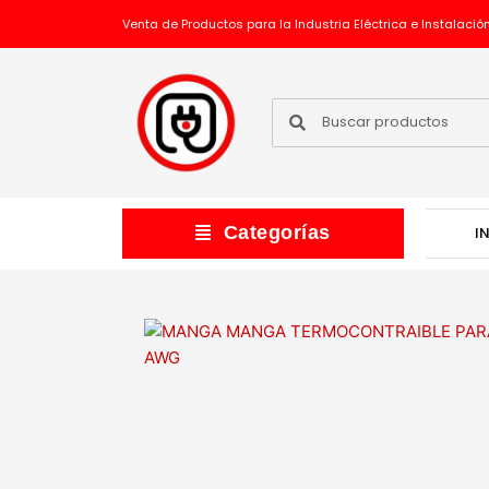
Ir
Venta de Productos para la Industria Eléctrica e Instalación
al
contenido
Buscar
Buscar
Main
Categorías
I
Menu