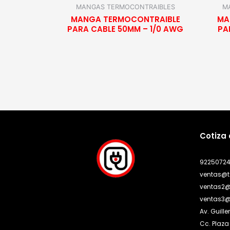
MANGAS TERMOCONTRAIBLES
M
MANGA TERMOCONTRAIBLE
MA
PARA CABLE 50MM – 1/0 AWG
PA
Cotiza
9225072
ventas@t
ventas2@
ventas3@
Av. Guill
Cc. Plaza 