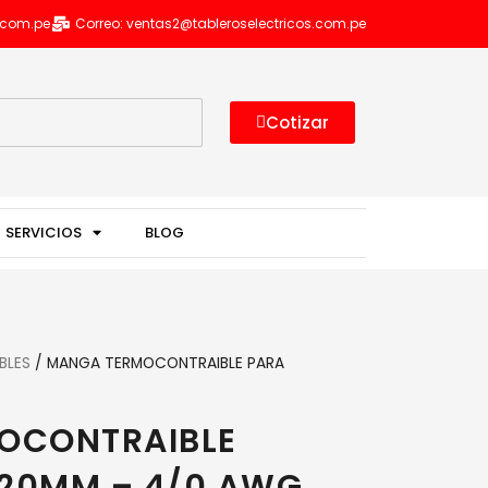
s.com.pe
Correo: ventas2@tableroselectricos.com.pe
Cotizar
SERVICIOS
BLOG
BLES
/ MANGA TERMOCONTRAIBLE PARA
OCONTRAIBLE
120MM – 4/0 AWG